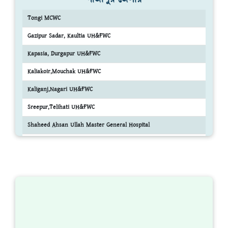
Tongi MCWC
Gazipur Sadar, Kaultia UH&FWC
Kapasia, Durgapur UH&FWC
Kaliakoir,Mouchak UH&FWC
Kaliganj,Nagari UH&FWC
Sreepur,Telihati UH&FWC
Shaheed Ahsan Ullah Master General Hospital
Kaliakair Upazila Health Complex
Kaliganj Upazila Health Complex
Kapasia Upazila Health Complex
Sreepur Upazila Health Complex
অন্যান্য জেলা ঘুরে দেখার জন্য ক্লিক করুন