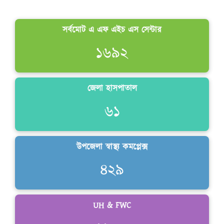
সর্বমোট এ এফ এইচ এস সেন্টার
কৈশোরকাল
১৬৯২
জেলা হাসপাতাল
৬১
উপজেলা স্বাস্থ্য কমপ্লেক্স
৪২৯
UH & FWC