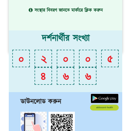
সংস্থার বিবরণ জানতে মার্কারে ক্লিক করুন
দর্শনার্থীর সংখ্যা
০
২
০
০
৫
৪
৬
৬
ডাউনলোড করুন
adolescent-health