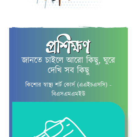
কৈশোরকাল
জানতে চাইলে আরো কিছু, ঘুরে
মাসিক ও কিশোরীদের
দেখি সব কিছু
মাসিক চলাকালীন যত্ন
কিশোর স্বাস্থ্য শর্ট কোর্স (এএইচএসসি) -
বিএসএমএমইউ
কিশোরদের স্বপ্নে বীর্যপাত