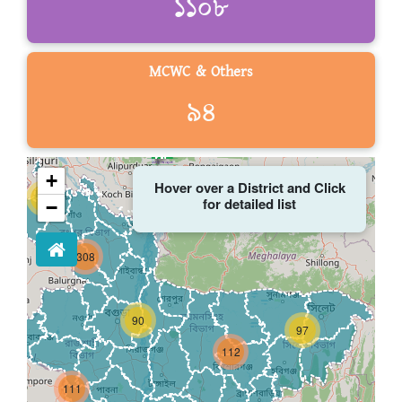
১১০৮
MCWC & Others
৯৪
+
Hover over a District and Click
24
for detailed list
−
308
90
97
112
111