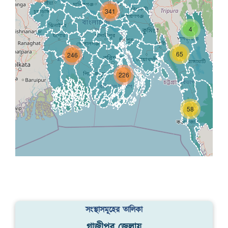
341
4
65
246
226
58
সংস্থাসমূহের তালিকা
গাজীপুর জেলায়