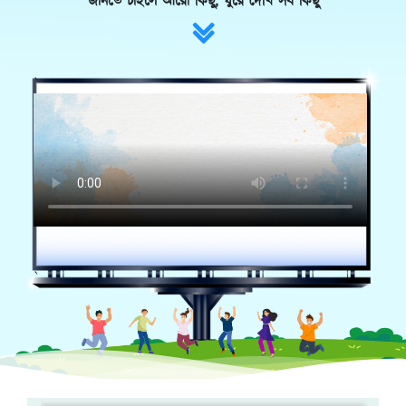
জানতে চাইলে আরো কিছু, ঘুরে দেখি সব কিছু
`
`