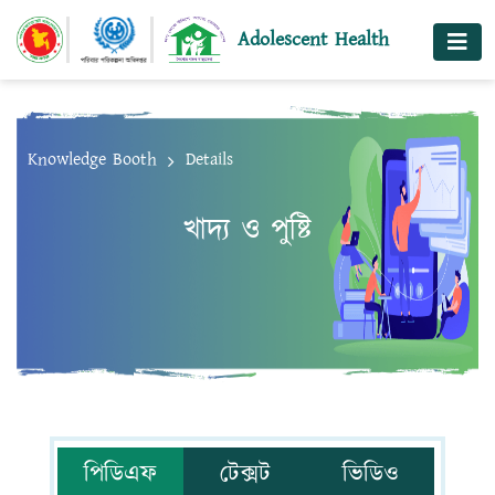
@ensection
Adolescent Health
Knowledge Booth
Details
খাদ্য ও পুষ্টি
পিডিএফ
টেক্সট
ভিডিও